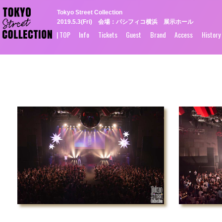
Tokyo Street Collection
2019.5.3(Fri) 会場：パシフィコ横浜 展示ホール
| TOP
Info
Tickets
Guest
Brand
Access
History