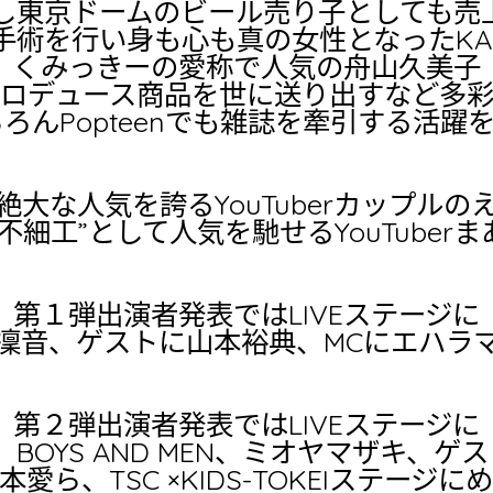
東京ドームのビール売り子としても売上
手術を行い身も心も真の女性となったKAB
くみっきーの愛称で人気の舟山久美子
ロデュース商品を世に送り出すなど多
もちろんPopteenでも雑誌を牽引する
大な人気を誇るYouTuberカップル
不細工”として人気を馳せるYouTuber
第１弾出演者発表ではLIVEステージに
凜音、ゲストに山本裕典、MCにエハラ
第２弾出演者発表ではLIVEステージに
am8、BOYS AND MEN、ミオヤマザキ、
ら、TSC ×KIDS-TOKEIステージにめ