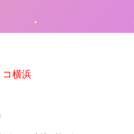
フィコ横浜
！