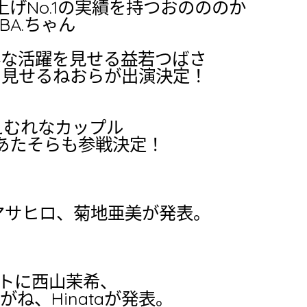
げNo.1の実績を持つおのののか
A.ちゃん
彩な活躍を見せる益若つばさ
活躍を見せるねおらが出演決定！
のえむれなカップル
まあたそらも参戦決定！
マサヒロ、菊地亜美が発表。
ゲストに西山茉希、
がね、Hinataが発表。