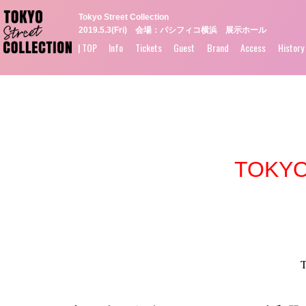
Tokyo Street Collection
2019.5.3(Fri) 会場：パシフィコ横浜 展示ホール
| TOP
Info
Tickets
Guest
Brand
Access
History
TOKY