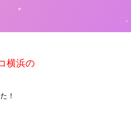
コ横浜の
した！