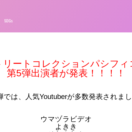
SDGs
トリートコレクションパシフィ
第5弾出演者が発表！！！！
弾では、人気Youtuberが多数発表されま
ウマヅラビデオ
よきき