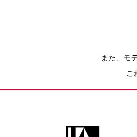
また、モ
こ