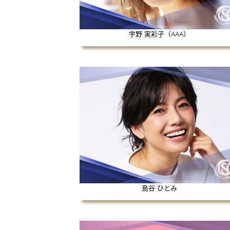
宇野 実彩子（AAA）
島谷 ひとみ