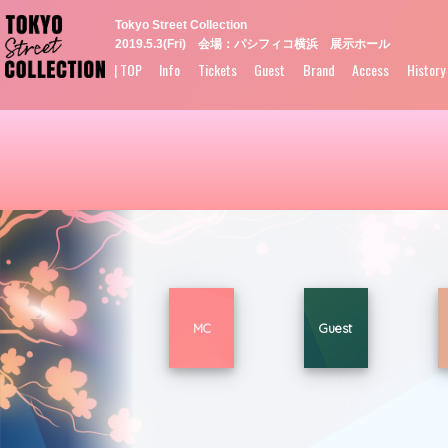
Tokyo Street Collection
2019.5.3(Fri) 会場：パシフィコ横浜 展示ホール
| TOP
Info
Tickets
Guest
Brand
Access
History
MC
Guest