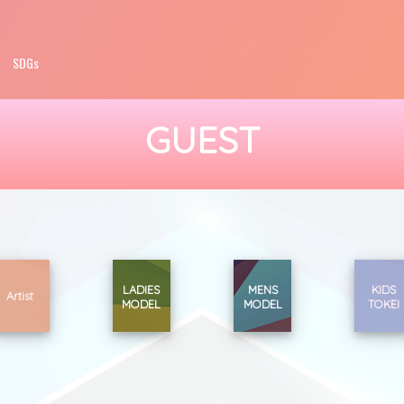
SDGs
GUEST
LADIES
MENS
KIDS
Artist
MODEL
MODEL
TOKEI