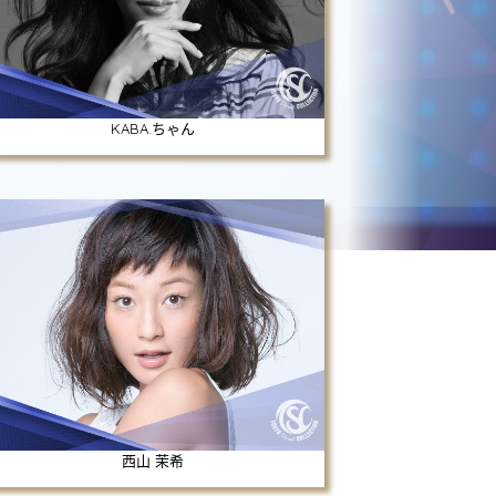
KABA.ちゃん
西山 茉希